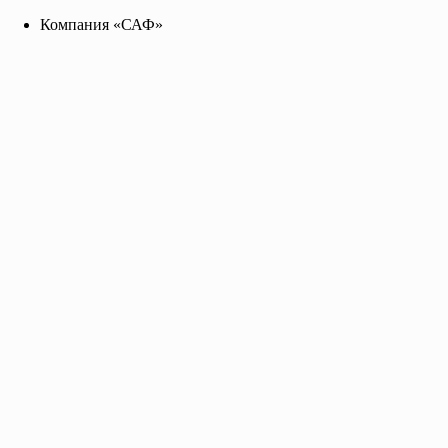
Компания «САФ»
Компания «САФ»
saf2141455@yandex.ru
+7 96 255 655 99
Toggle navigation
Главная
О нас
Каталог
Прайс-лист
Контакты
Краска АК-511 красная
евроведро 30/35 кг., цена за кг.
ТУ 2313-014-80225865-2008
ГОСТ Р 52575-2006