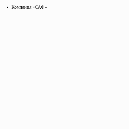
Компания «САФ»
Компания «САФ»
saf2141455@yandex.ru
+7 96 255 655 99
Toggle navigation
Главная
О нас
Каталог
Прайс-лист
Контакты
Прайс-лист на продукцию компании САФ