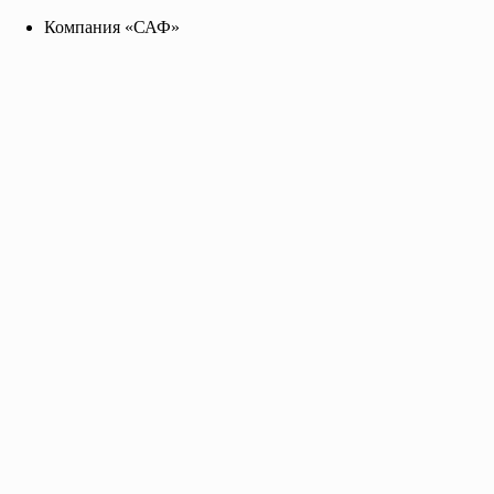
Компания «САФ»
Компания «САФ»
saf2141455@yandex.ru
+7 96 255 655 99
Toggle navigation
Главная
О нас
Каталог
Прайс-лист
Контакты
Грунт-Эмаль по ржавчине алкидная
EMPILS шоколадная
ведро 17 кг.; цена за кг.
Грунт-эмаль по ржавчине алкидная