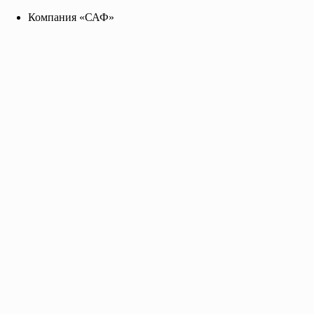
Компания «САФ»
Компания «САФ»
saf2141455@yandex.ru
+7 96 255 655 99
Toggle navigation
Главная
О нас
Каталог
Прайс-лист
Контакты
Грунт-Эмаль ЭКОУТ PU 43100
БЕЛАЯ
ведро 17 кг.; оптовая цена за кг.