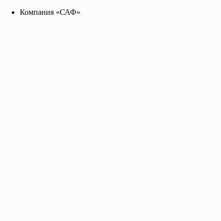
Компания «САФ»
Компания «САФ»
saf2141455@yandex.ru
+7 96 255 655 99
Toggle navigation
Главная
О нас
Каталог
Прайс-лист
Контакты
Эмаль ПФ-115 зелёная
Евроведро 20 кг., цена за кг.
ГОСТ 6465-76
Предназначается для окраски металлических, деревянных и 