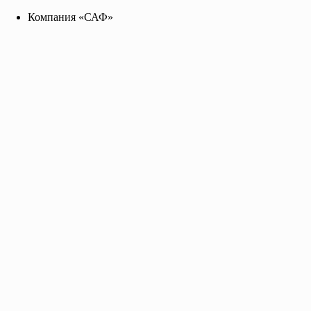
Компания «САФ»
Компания «САФ»
saf2141455@yandex.ru
+7 96 255 655 99
Toggle navigation
Главная
О нас
Каталог
Прайс-лист
Контакты
Эмаль ПФ-115 ярко-зеленая
Евроведро 20 кг., цена за кг.
ГОСТ 6465-76
Предназначается для окраски металлических, деревянных и 