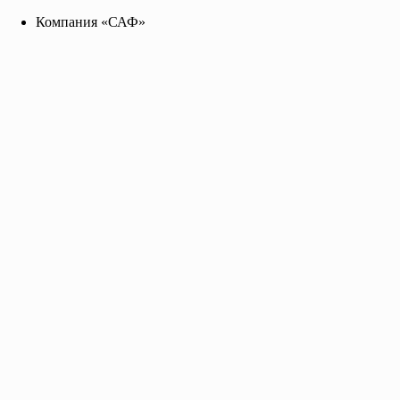
Компания «САФ»
Компания «САФ»
saf2141455@yandex.ru
+7 96 255 655 99
Toggle navigation
Главная
О нас
Каталог
Прайс-лист
Контакты
Акция
Эмаль МЛ-12 синяя
барабан 48 кг., цена за кг.
ГОСТ 9754-76
Предназначается для окраски предварительно загрунтованн