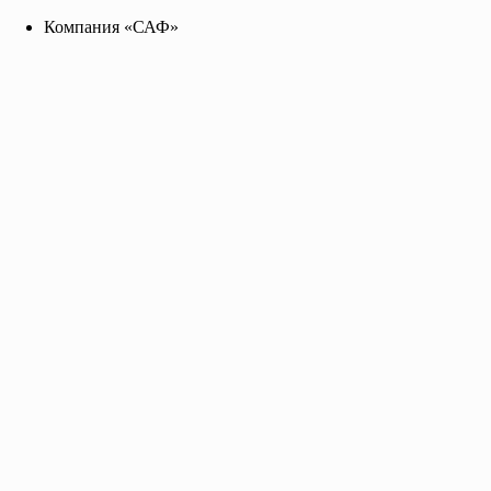
Компания «САФ»
Компания «САФ»
saf2141455@yandex.ru
+7 96 255 655 99
Toggle navigation
Главная
О нас
Каталог
Прайс-лист
Контакты
Эмаль МЛ-12 серо-голубая
барабан 48 кг., цена за кг.
ГОСТ 9754-76
Предназначается для окраски предварительно